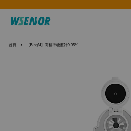
›
首頁
【BingM】高精準糖度計0-95%