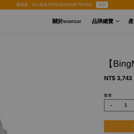
慶開幕，加入會員可領取$50折扣碼"NEW50"
GO!
關於wsensor
品牌總覽
產
【Bin
NT$ 3,743
數量
-