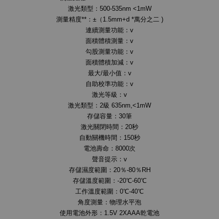
激光類型：500-535nm <1mW
測量精度**：±（1.5mm+d *萬分之二 )
連續測量功能：v
面積體積測量：v
勾股測量功能：v
面積體積加減：v
最大/最小值：v
自助校準功能：v
激光等級：v
激光類型：2級 635nm,<1mW
存儲容量：30筆
激光關閉時間：20秒
自動關機時間：150秒
電池壽命：8000次
聲音提示：v
存儲濕度範圍：20％-80％RH
存儲溫度範圍：-20℃-60℃
工作溫度範圍：0℃-40℃
角度測量：物理水平泡
使用電池外形：1.5V 2XAAA乾電池