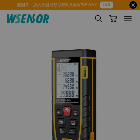
慶開幕，加入會員可領取$50折扣碼"NEW50"
GO!