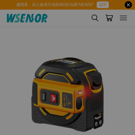
慶開幕，加入會員可領取$50折扣碼"NEW50"
GO!