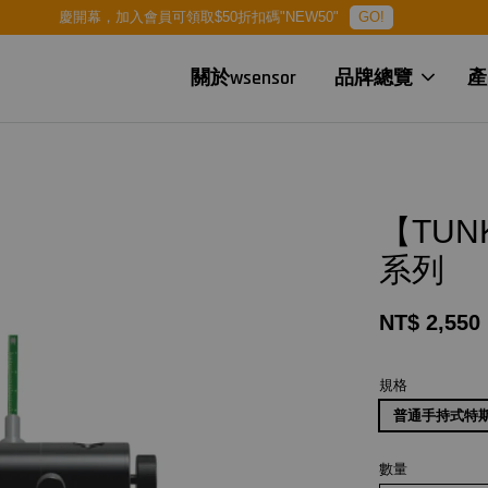
慶開幕，加入會員可領取$50折扣碼"NEW50"
GO!
關於wsensor
品牌總覽
產
【TUN
系列
NT$ 2,550
規格
普通手持式特斯
數量