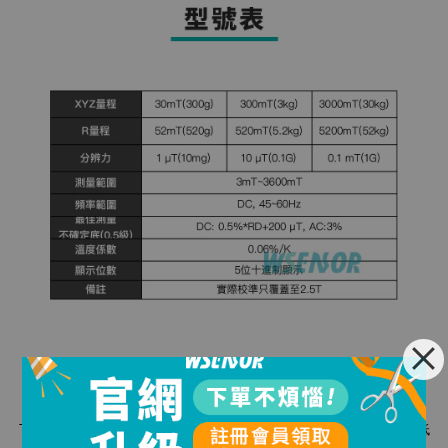
TM5340B 是一款便攜式、多功能的磁場測量儀器，配備了高靈敏度、低