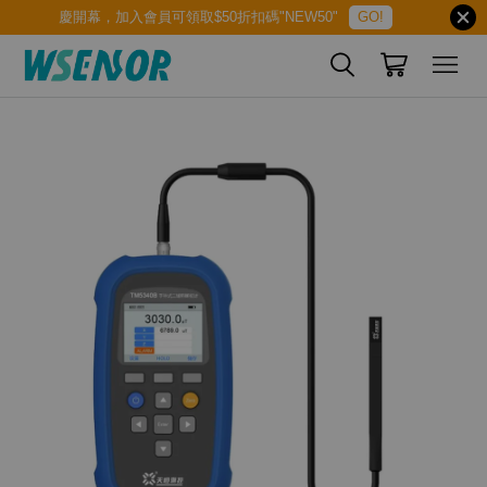
慶開幕，加入會員可領取$50折扣碼"NEW50"
GO!