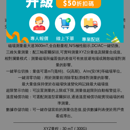
漂移的三軸霍爾傳感器，並應用了先進的數字信號處理技術。
適用於測量永磁材料的表面磁場、機械零件的剩磁、直流恆定磁場或空間
交變磁場、磁選機或除鐵器等。可作為基本的磁參量測量儀器應用於磁性
材料生產廠家和應用單位、機械製造企業、高校科研單位等。
磁場測量最大達3600mT,全自動量程,N/S極性顯示,DC/AC一鍵切換。
三維矢量測量：配三軸霍爾探頭,可實時測量XYZ分量值及關量合或值。
相對瀾量模式：測量磁場與偏置值的差值可有效規避地場或雜散磁場對測
量的影響。
一鍵單位切換：量值可選mT(毫特)、G(高斯)、A/m(安/米)等磁場單位。
一鍵清零功能：用於測量前消除零點漂移對測量的影響。
最大量值保持便於在磁場快速變化時記錄最大磁場值
超限警示功能：可設置測量的上限或下限,測量值超限則自動報警提示。
溫度補償功能：可選配測溫型霍爾探頭,通過溫度補償功能實現磁場的精
準測量。
數據存儲功能：可一鍵存儲當前的測量信息值,提供數據列表便於用戶查
看或導出。
-----------------------------------------------------------------------------------------
XYZ量程：30 mT ( 300G)