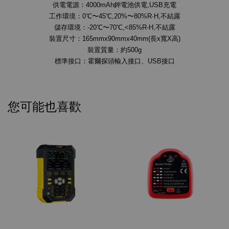
供電電源：4000mAh鉀電池供電,USB充電
工作環境：0℃〜45℃,20%〜80%R·H,不結露
儲存環境：-20℃〜70℃,<85%R-H,不結露
裝置尺寸：165mmx90mmx40mm(長x寬X高)
裝置質量：約500g
標準接口：霍爾探頭輸入接口、USB接口
您可能也喜歡