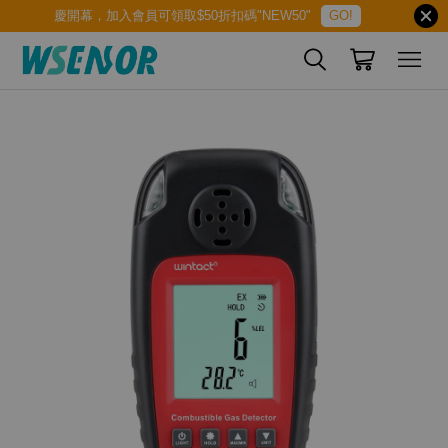
慶開幕，加入會員可領取$50折扣碼"NEW50"
GO!