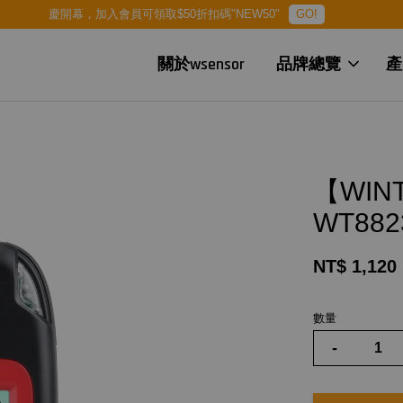
慶開幕，加入會員可領取$50折扣碼"NEW50"
GO!
關於wsensor
品牌總覽
產
【WI
WT882
NT$ 1,120
數量
-